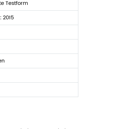
e Testform
: 2015
en