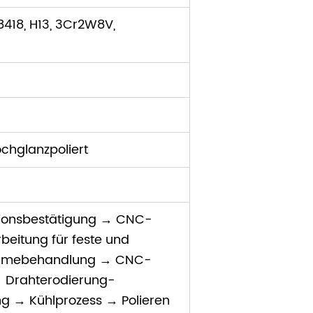
8418, H13, 3Cr2W8V,
2
hglanzpoliert
ionsbestätigung → CNC-
itung für feste und
rmebehandlung → CNC-
→ Drahterodierung-
ng → Kühlprozess → Polieren