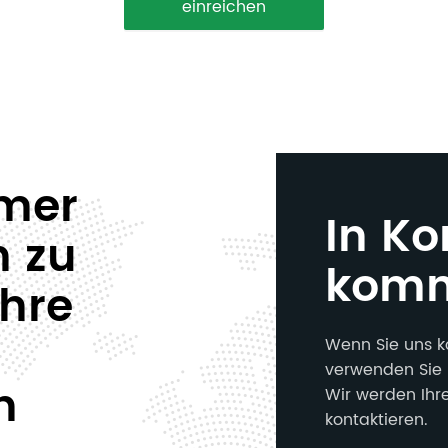
einreichen
mmer
In Ko
n zu
kom
Ihre
Wenn Sie uns k
verwenden Sie 
n
Wir werden Ihr
kontaktieren.