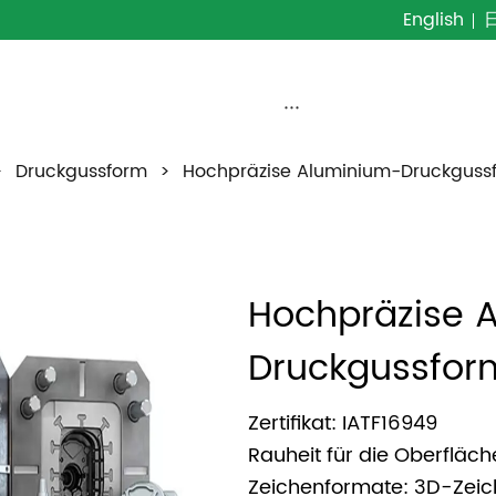
English
···
>
Druckgussform
>
Hochpräzise Aluminium-Druckguss
Hochpräzise 
Druckgussfor
Zertifikat: IATF16949
Rauheit für die Oberfläch
Zeichenformate: 3D-Zeic