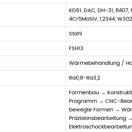
KD61, DAC, DH-31, 8407, 
4Cr5MoSiV, 1,2344, W30
Stahl
FSH13
Wärmebehandlung / Hoc
Ra0,8-Ra3,2
Formenbau → Konstrukt
Programm → CNC-Bearbe
bewegte Formen → Wä
Präzisionsbearbeitung 
Elektroschockbearbeitu