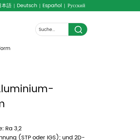
日本語
Deutsch
Español
Русский
form
Aluminium-
m
e: Ra 3,2
hnung (STP oder IGS); und 2D-