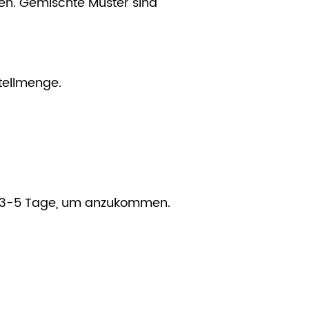
fen. Gemischte Muster sind
tellmenge.
gel 3-5 Tage, um anzukommen.