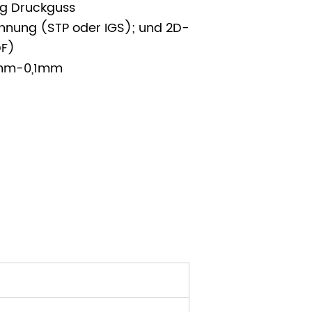
ng Druckguss
hnung (STP oder IGS); und 2D-
DF)
5mm-0,1mm