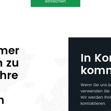
einreichen
mmer
In Ko
n zu
kom
Ihre
Wenn Sie uns k
verwenden Sie 
n
Wir werden Ihr
kontaktieren.