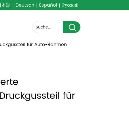
日本語
Deutsch
Español
Русский
Druckgussteil für Auto-Rahmen
erte 
Druckgussteil für 
n