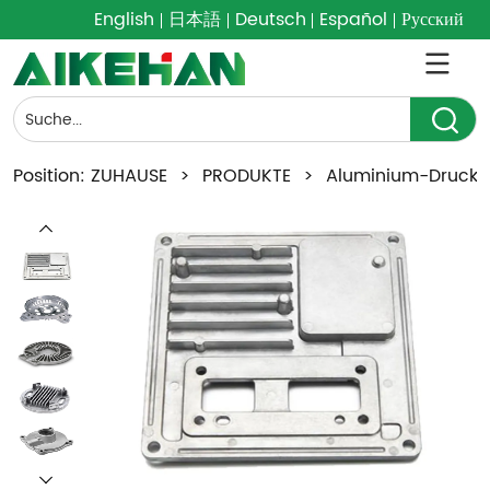
English
日本語
Deutsch
Español
Русский
Position:
ZUHAUSE
>
PRODUKTE
>
Aluminium-Druckg