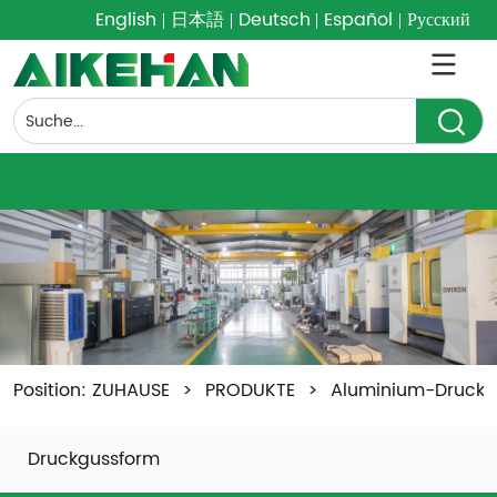
English
日本語
Deutsch
Español
Русский
Position:
ZUHAUSE
>
PRODUKTE
>
Aluminium-Druckg
Druckgussform