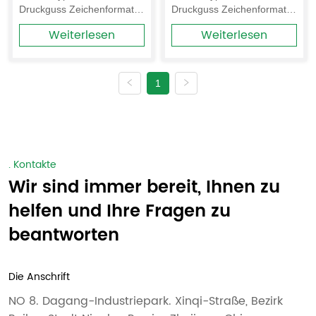
Druckguss Zeichenformate: 
Druckguss Zeichenformate: 
benutzerdefinierte Teile
3D-Zeichnung (STP oder 
3D-Zeichnung (STP oder 
Weiterlesen
Weiterlesen
IGS); und 2D-Zeichnung 
IGS); und 2D-Zeichnung 
(DWG oder PDF)  CNC 
(DWG oder PDF)  CNC 
Min.Toleranz: 0,005mm-
Min.Toleranz: 0,005mm-
0,1mm
0,1mm
1
. Kontakte
Wir sind immer bereit, Ihnen zu
helfen und Ihre Fragen zu
beantworten
Die Anschrift
NO 8. Dagang-Industriepark. Xinqi-Straße, Bezirk