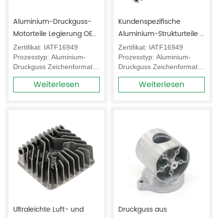
Aluminium-Druckguss-
Kundenspezifische 
Motorteile Legierung OEM 
Aluminium-Strukturteile 
Produktion Lieferant
Ultraleichter 
Zertifikat: IATF16949 
Zertifikat: IATF16949 
Wanddruckguss 
Prozesstyp: Aluminium-
Prozesstyp: Aluminium-
Druckguss Zeichenformate: 
Druckguss Zeichenformate: 
Hersteller
3D-Zeichnung (STP oder 
3D-Zeichnung (STP oder 
Weiterlesen
Weiterlesen
IGS); und 2D-Zeichnung 
IGS); und 2D-Zeichnung 
(DWG oder PDF)  CNC 
(DWG oder PDF)  CNC 
Min.Toleranz: 0,005mm-
Min.Toleranz: 0,005mm-
0,1mm
0,1mm
Ultraleichte Luft- und 
Druckguss aus 