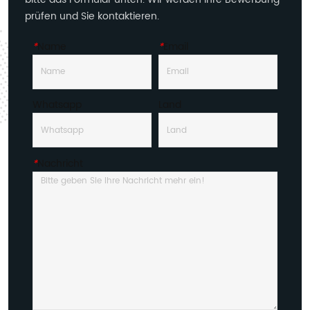
prüfen und Sie kontaktieren.
*
Name
*
Email
Whatsapp
Land
*
Nachricht