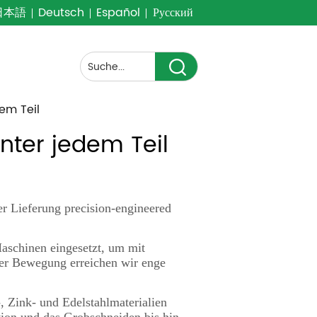
日本語
Deutsch
Español
Русский
em Teil
nter jedem Teil