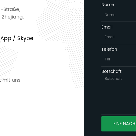
Name
i-Straße,
z Zhejiang,
Email
sApp / Skype
Telefon
Botschaft
 mit uns
EINE NACH