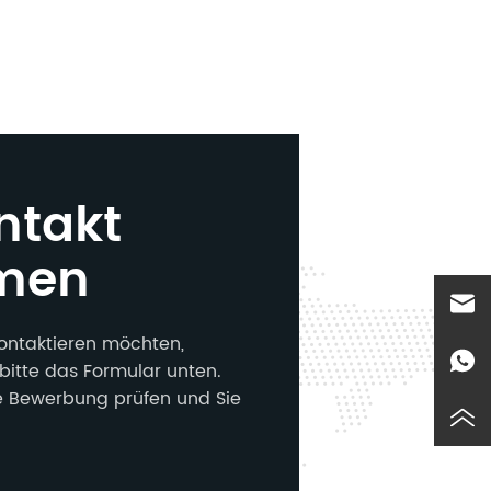
ntakt
men
ontaktieren möchten,
bitte das Formular unten.
e Bewerbung prüfen und Sie