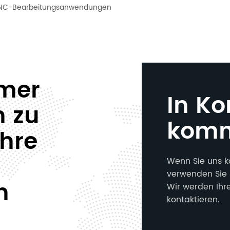
CNC-Bearbeitungsanwendungen
mmer
In Ko
n zu
kom
Ihre
Wenn Sie uns k
verwenden Sie 
n
Wir werden Ihr
kontaktieren.