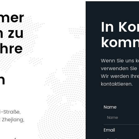
mmer
In Ko
n zu
kom
Ihre
Wenn Sie uns k
verwenden Sie 
n
Wir werden Ihr
kontaktieren.
Name
i-Straße,
z Zhejiang,
Email