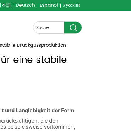
日本語
Deutsch
Español
Русский
 stabile Druckgussproduktion
r eine stabile 