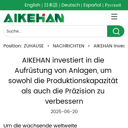
English
日本語
Deutsch
Español
Русский
Position:
ZUHAUSE
>
NACHRICHTEN
>
AIKEHAN invest
AIKEHAN investiert in die 
Aufrüstung von Anlagen, um 
sowohl die Produktionskapazität 
als auch die Präzision zu 
verbessern
2025-06-20