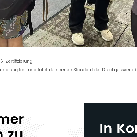
6-Zertifizierung
sfertigung fest und führt den neuen Standard der Druckgussverar
mmer
In Ko
n zu