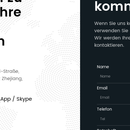
kom
Ihre
Wenn Sie uns k
verwenden Sie 
n
Wir werden Ihr
kontaktieren.
Name
i-Straße,
z Zhejiang,
Email
sApp / Skype
Telefon