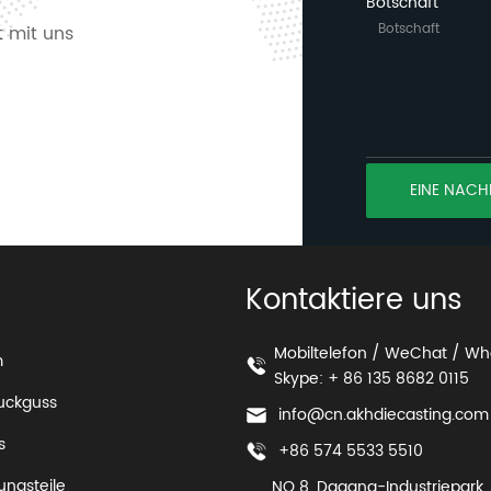
Botschaft
 mit uns
EINE NACH
Kontaktiere uns
Mobiltelefon / WeChat / Wh
m
Skype: + 86 135 8682 0115
uckguss
info@cn.akhdiecasting.com
s
+86 574 5533 5510
ngsteile
NO 8. Dagang-Industriepark. 